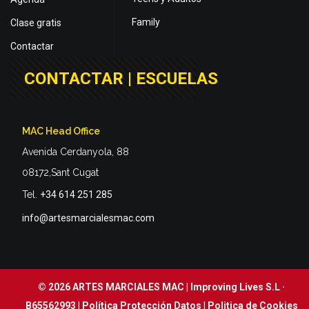
Family
Clase gratis
Contactar
CONTACTAR | ESCUELAS
MAC Head Office
Avenida Cerdanyola, 88
08172,Sant Cugat
Tel.
+34 614 251 285
info@artesmarcialesmac.com
© 2026 ARTES MARCIALES MAC | Improving Lives S.L ·
B65562993 |
Política Protección Datos
|
Politica de Cookies