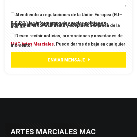
Atendiendo a regulaciones de la Unión Europea (EU–
R.G.P.D.) les informamos de
nuestra política de
protección de datos
. Una vez revisada rogamos
confirmen el conocimiento y aceptación expresa de la
misma.
Deseo recibir noticias, promociones y novedades de
MAC Artes Marciales
. Puedo darme de baja en cualquier
momento.
ENVIAR MENSAJE
ARTES MARCIALES MAC